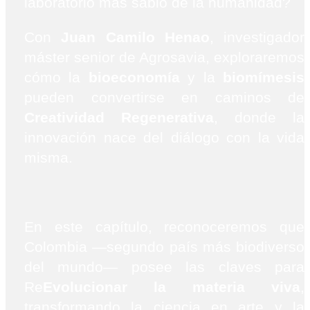
laboratorio más sabio de la humanidad?
Con
Juan Camilo Henao
, investigador
máster senior de Agrosavia, exploraremos
cómo la
bioeconomía
y la
biomímesis
pueden convertirse en caminos de
Creatividad Regenerativa
, donde la
innovación nace del diálogo con la vida
misma.
En este capítulo, reconoceremos que
Colombia —segundo país más biodiverso
del mundo— posee las claves para
Re
Evolucionar la materia viva
,
transformando la ciencia en arte y la