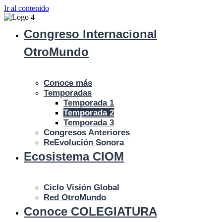
Ir al contenido
Congreso Internacional
Otro
Mundo
Conoce más
Temporadas
Temporada 1
Temporada 2
Temporada 3
Congresos Anteriores
ReEvolución Sonora
Ecosistema
CIOM
Ciclo Visión Global
Red Otro
Mundo
Conoce COLEGIATURA