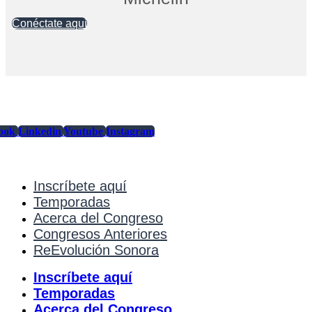
Conéctate aquí
ook
Linkedin
Youtube
Instagram
Inscríbete aquí
Temporadas
Acerca del Congreso
Congresos Anteriores
ReEvolución Sonora
Inscríbete aquí
Temporadas
Acerca del Congreso